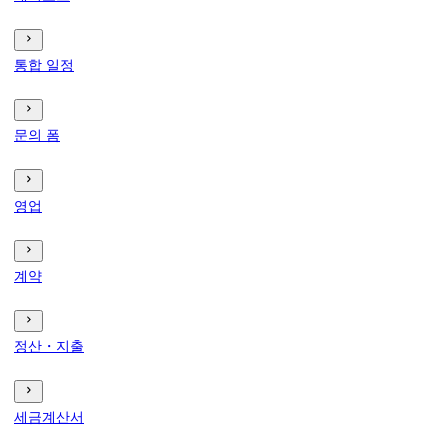
통합 일정
문의 폼
영업
계약
정산・지출
세금계산서